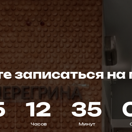
е записаться на
5
12
34
Часов
Минут