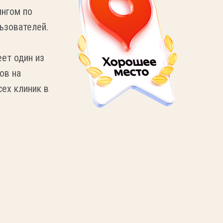
нгом по
ьзователей.
ет один из
ов на
сех клиник в