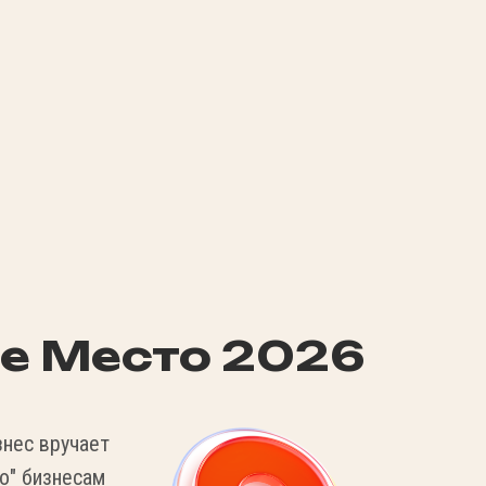
е Место 2026
нес вручает
о" бизнесам