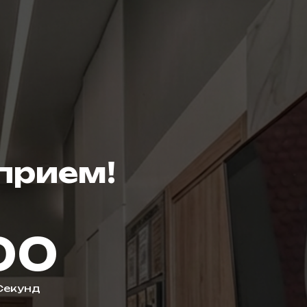
 прием!
58
Секунд