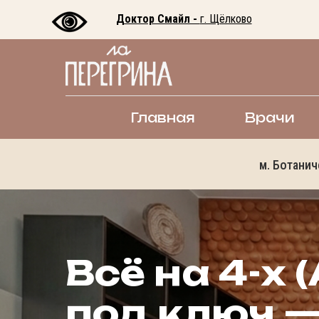
Доктор Смайл -
г. Щёлково
Главная
Врачи
м. Ботанич
Всё на 4-х (
под ключ —