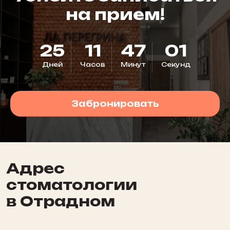
на прием!
25
11
47
00
Дней
Часов
Минут
Секунд
Забронировать
La Peregrina на карте Москвы — Яндекс Карты
Адрес
стоматологии
в Отрадном